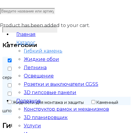
Фильтр по цене
Product
has been added to your cart.
Главная
Каталог
Категории
Гибкий камень
Жидкие обои
Гибкий камень
Лепнина
для стен
для фасада
Каменные обои
Освещение
серия ГРАНИТ
серия ПЕСЧАНИК
Розетки и выключатели CGSS
Гибкий мрамор
3D гипсовые панели
серия ELITE
серия EXCLUSIVE
серия VIP
Полезное
Жидкости для монтажа и защиты
Каменный
Конструктор рамок и механизмов
шпон
3D планировщик
Гибкий камень
Услуги